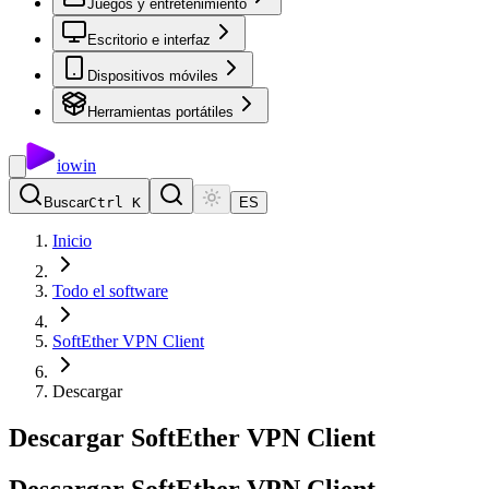
Juegos y entretenimiento
Escritorio e interfaz
Dispositivos móviles
Herramientas portátiles
io
win
Buscar
Ctrl K
ES
Inicio
Todo el software
SoftEther VPN Client
Descargar
Descargar SoftEther VPN Client
Descargar
SoftEther
VPN
Client