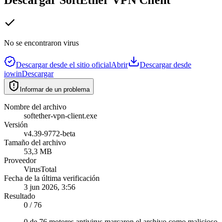
No se encontraron virus
Descargar desde el sitio oficial
Abrir
Descargar desde
iowin
Descargar
Informar de un problema
Nombre del archivo
softether-vpn-client.exe
Versión
v4.39-9772-beta
Tamaño del archivo
53,3 MB
Proveedor
VirusTotal
Fecha de la última verificación
3 jun 2026, 3:56
Resultado
0 / 76
0 de 76 motores antivirus marcaron el archivo como malicioso