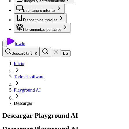
Juegos y entretenimiento
Escritorio e interfaz
Dispositivos móviles
Herramientas portátiles
io
win
Buscar
Ctrl K
ES
Inicio
Todo el software
Playground AI
Descargar
Descargar Playground AI
Descargar
Playground
AI