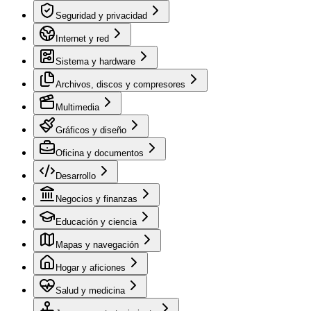
Seguridad y privacidad
Internet y red
Sistema y hardware
Archivos, discos y compresores
Multimedia
Gráficos y diseño
Oficina y documentos
Desarrollo
Negocios y finanzas
Educación y ciencia
Mapas y navegación
Hogar y aficiones
Salud y medicina