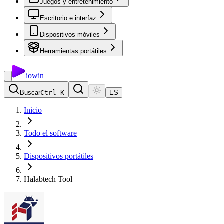
Juegos y entretenimiento
Escritorio e interfaz
Dispositivos móviles
Herramientas portátiles
io
win
Buscar
Ctrl K
ES
Inicio
Todo el software
Dispositivos portátiles
Halabtech Tool