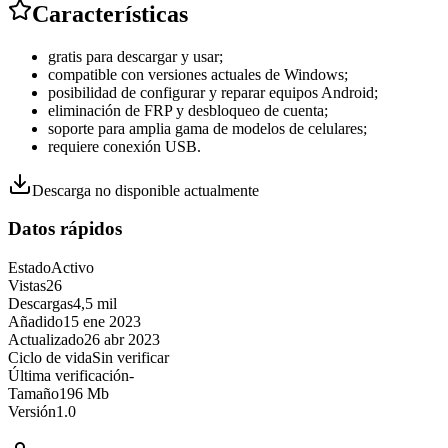
Características
gratis para descargar y usar;
compatible con versiones actuales de Windows;
posibilidad de configurar y reparar equipos Android;
eliminación de FRP y desbloqueo de cuenta;
soporte para amplia gama de modelos de celulares;
requiere conexión USB.
Descarga no disponible actualmente
Datos rápidos
Estado
Activo
Vistas
26
Descargas
4,5 mil
Añadido
15 ene 2023
Actualizado
26 abr 2023
Ciclo de vida
Sin verificar
Última verificación
-
Tamaño
196 Mb
Versión
1.0