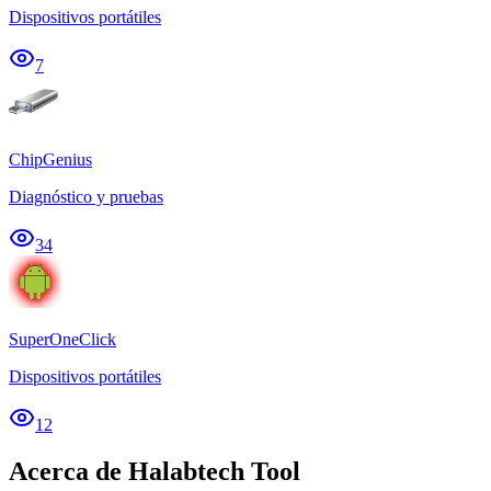
Dispositivos portátiles
7
ChipGenius
Diagnóstico y pruebas
34
SuperOneClick
Dispositivos portátiles
12
Acerca de Halabtech Tool