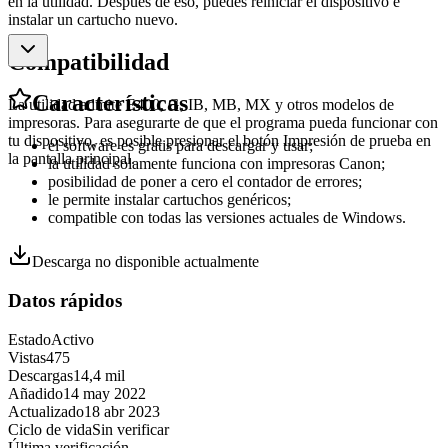
en la utilidad. Después de eso, puedes reiniciar el dispositivo e
instalar un cartucho nuevo.
Compatibilidad
Características
La utilidad admite E400, G, IB, MB, MX y otros modelos de
impresoras. Para asegurarte de que el programa pueda funcionar con
tu dispositivo, es posible presionar el botón Impresión de prueba en
el software es gratis para descargar y usar;
la pantalla principal.
la utilidad solamente funciona con impresoras Canon;
posibilidad de poner a cero el contador de errores;
le permite instalar cartuchos genéricos;
compatible con todas las versiones actuales de Windows.
Descarga no disponible actualmente
Datos rápidos
Estado
Activo
Vistas
475
Descargas
14,4 mil
Añadido
14 may 2022
Actualizado
18 abr 2023
Ciclo de vida
Sin verificar
Última verificación
-