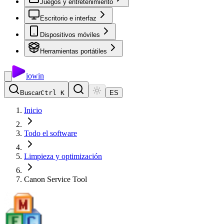
Juegos y entretenimiento
Escritorio e interfaz
Dispositivos móviles
Herramientas portátiles
io
win
Buscar
Ctrl K
ES
Inicio
Todo el software
Limpieza y optimización
Canon Service Tool