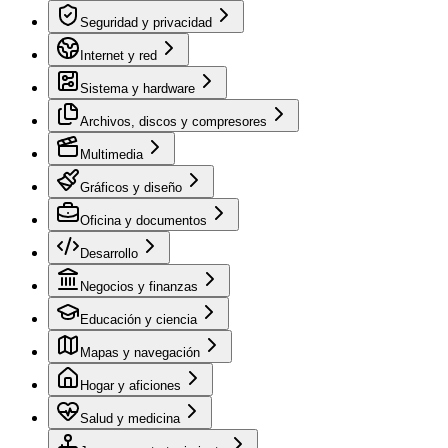
Seguridad y privacidad
Internet y red
Sistema y hardware
Archivos, discos y compresores
Multimedia
Gráficos y diseño
Oficina y documentos
Desarrollo
Negocios y finanzas
Educación y ciencia
Mapas y navegación
Hogar y aficiones
Salud y medicina