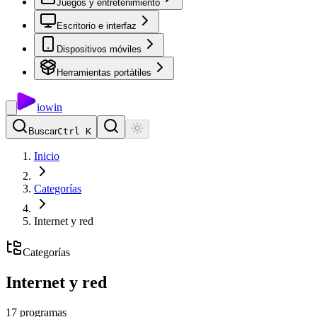
Juegos y entretenimiento
Escritorio e interfaz
Dispositivos móviles
Herramientas portátiles
io
win
Buscar
Ctrl K
Inicio
Categorías
Internet y red
Categorías
Internet y red
17
programas