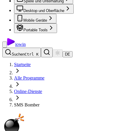
Spiele und Unterhaltung
Desktop und Oberfläche
Mobile Geräte
Portable Tools
io
win
Suchen
Ctrl K
DE
Startseite
Alle Programme
Online-Dienste
SMS Bomber