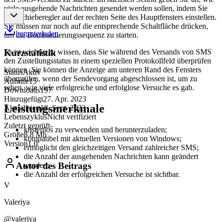
viele ausgehende Nachrichten gesendet werden sollen, indem Sie
den Schieberegler auf der rechten Seite des Hauptfensters einstellen.
Sie müssen nur noch auf die entsprechende Schaltfläche drücken,
herunterladen
um die Bombardierungssequenz zu starten.
Es ist wichtig zu wissen, dass Sie während des Versands von SMS
Kurzstatistik
den Zustellungsstatus in einem speziellen Protokollfeld überprüfen
können. Sie können die Anzeige am unteren Rand des Fensters
Status
Aktiv
überprüfen, wenn der Sendevorgang abgeschlossen ist, um zu
Aufrufe
15
sehen, wie viele erfolgreiche und erfolglose Versuche es gab.
Downloads
197
Hinzugefügt
27. Apr. 2023
Leistungsmerkmale
Aktualisiert
18. Sept. 2023
Lebenszyklus
Nicht verifiziert
Zuletzt geprüft
-
kostenlos zu verwenden und herunterzuladen;
Größe
8,8 Mb
kompatibel mit aktuellen Versionen von Windows;
Version
1.0
ermöglicht den gleichzeitigen Versand zahlreicher SMS;
die Anzahl der ausgehenden Nachrichten kann geändert
Autor des Beitrags
werden;
die Anzahl der erfolgreichen Versuche ist sichtbar.
V
Valeriya
@valeriya