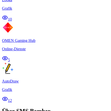
Grafik
10
OMEN Gaming Hub
Online-Dienste
5
AutoDraw
Grafik
12