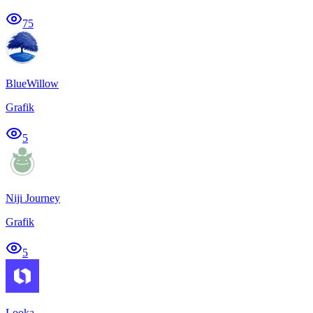
75
BlueWillow
Grafik
5
Niji Journey
Grafik
5
Looka